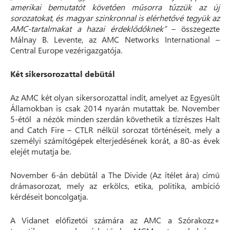
amerikai bemutatót követően műsorra tűzzük az új
sorozatokat, és magyar szinkronnal is elérhetővé tegyük az
AMC-tartalmakat a hazai érdeklődőknek”
– összegezte
Málnay B. Levente, az AMC Networks International –
Central Europe vezérigazgatója.
Két sikersorozattal debütál
Az AMC két olyan sikersorozattal indít, amelyet az Egyesült
Államokban is csak 2014 nyarán mutattak be. November
5-étől a nézők minden szerdán követhetik a tízrészes Halt
and Catch Fire – CTLR nélkül sorozat történéseit, mely a
személyi számítógépek elterjedésének korát, a 80-as évek
elejét mutatja be.
November 6-án debütál a The Divide (Az ítélet ára) című
drámasorozat, mely az erkölcs, etika, politika, ambíció
kérdéseit boncolgatja.
A Vidanet előfizetői számára az AMC a Szórakozz+