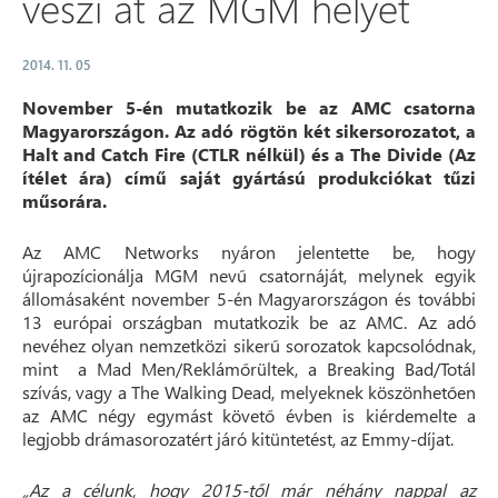
veszi át az MGM helyét
2014. 11. 05
November 5-én mutatkozik be az AMC csatorna
Magyarországon. Az adó rögtön két sikersorozatot, a
Halt and Catch Fire (CTLR nélkül) és a The Divide (Az
ítélet ára) című saját gyártású produkciókat tűzi
műsorára.
Az AMC Networks nyáron jelentette be, hogy
újrapozícionálja MGM nevű csatornáját, melynek egyik
állomásaként november 5-én Magyarországon és további
13 európai országban mutatkozik be az AMC. Az adó
nevéhez olyan nemzetközi sikerű sorozatok kapcsolódnak,
mint a Mad Men/Reklámőrültek, a Breaking Bad/Totál
szívás, vagy a The Walking Dead, melyeknek köszönhetően
az AMC négy egymást követő évben is kiérdemelte a
legjobb drámasorozatért járó kitüntetést, az Emmy-díjat.
„Az a célunk, hogy 2015-től már néhány nappal az