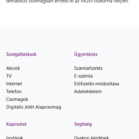
tematikus csomagban érhető el az MGM csatorna helyén.
Szolgáltatások
Ügyintézés
Akciók
Számlafizetés
TV
E-számla
Internet
Előfizetés módosítása
Telefon
Adatvédelem
Csomagok
Digitális Jólét Alapcsomag
Kapcsolat
Segítség
Irodáink
Gyakori kérdések