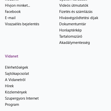
Hívjon minket...
Videós útmutatók
Facebook
Fizetés és számlázás
E-mail
Hívásvégződtetési díjak
Visszaélés bejelentés
Dokumentumtár
Honlaptérkép
Tartalomszűrő
Akadálymentesség
Vidanet
Elérhetőségek
Sajtókapcsolat
A Vidanetről
Hírek
Közlemények
Szupergyors Internet
Program