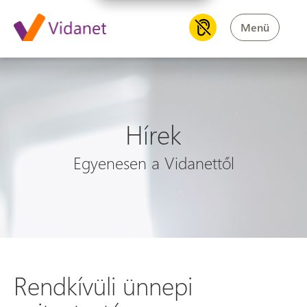
Menü
Hírek
Egyenesen a Vidanettől
Rendkívüli ünnepi