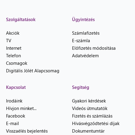
Szolgáltatások
Ügyintézés
Akciók
Számlafizetés
TV
E-számla
Internet
Előfizetés módosítása
Telefon
Adatvédelem
Csomagok
Digitális Jólét Alapcsomag
Kapcsolat
Segítség
Irodáink
Gyakori kérdések
Hívjon minket...
Videós útmutatók
Facebook
Fizetés és számlázás
E-mail
Hívásvégződtetési díjak
Visszaélés bejelentés
Dokumentumtár