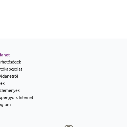
danet
érhetőségek
jtókapcsolat
Vidanetről
rek
zlemények
upergyors Internet
ogram