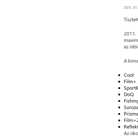
2011. 01
Tiszte
2011.
maximu
az idő
A kima
Cool
Film+
SportK
DoQ
Fishi
Soroz
Prizm
Film+
Reflek
Az oko