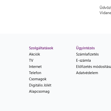
Üdvözl
Vidane
Szolgáltatások
Ügyintézés
Akciók
Számlafizetés
TV
E-számla
Internet
Előfizetés módosítás
Telefon
Adatvédelem
Csomagok
Digitális Jólét
Alapcsomag