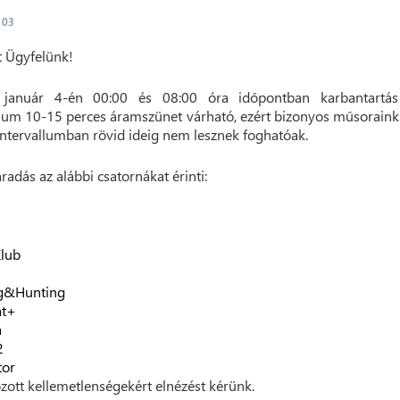
. 03
lt Ügyfelünk!
 január 4-én 00:00 és 08:00 óra időpontban karbantartás
m 10-15 perces áramszünet várható, ezért bizonyos műsorain
intervallumban rövid ideig nem lesznek foghatóak.
radás az alábbi csatornákat érinti:
lub
ng&Hunting
at+
a
2
tor
zott kellemetlenségekért elnézést kérünk.