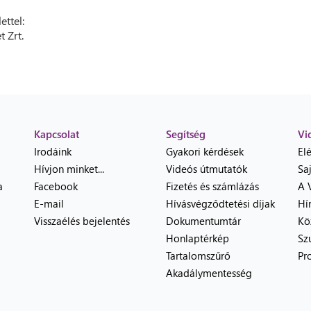
ettel:
t Zrt.
Kapcsolat
Segítség
Vi
Irodáink
Gyakori kérdések
El
Hívjon minket...
Videós útmutatók
Sa
a
Facebook
Fizetés és számlázás
A 
E-mail
Hívásvégződtetési díjak
Hí
Visszaélés bejelentés
Dokumentumtár
Kö
Honlaptérkép
Sz
Tartalomszűrő
Pr
Akadálymentesség