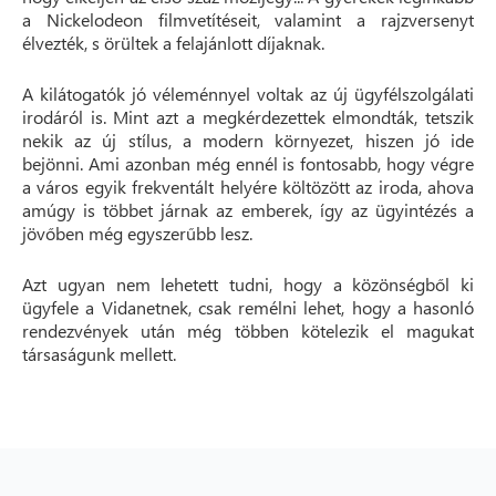
a Nickelodeon filmvetítéseit, valamint a rajzversenyt
élvezték, s örültek a felajánlott díjaknak.
A kilátogatók jó véleménnyel voltak az új ügyfélszolgálati
irodáról is. Mint azt a megkérdezettek elmondták, tetszik
nekik az új stílus, a modern környezet, hiszen jó ide
bejönni. Ami azonban még ennél is fontosabb, hogy végre
a város egyik frekventált helyére költözött az iroda, ahova
amúgy is többet járnak az emberek, így az ügyintézés a
jövőben még egyszerűbb lesz.
Azt ugyan nem lehetett tudni, hogy a közönségből ki
ügyfele a Vidanetnek, csak remélni lehet, hogy a hasonló
rendezvények után még többen kötelezik el magukat
társaságunk mellett.