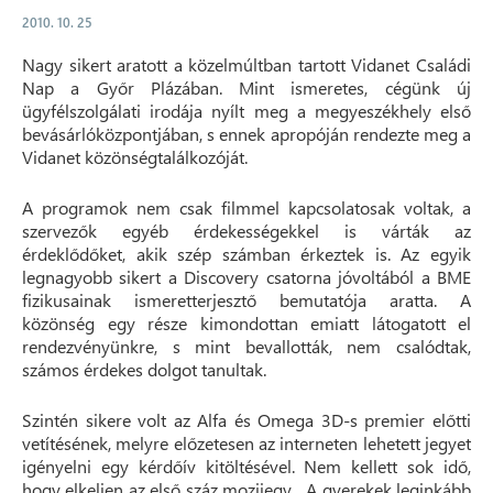
2010. 10. 25
Nagy sikert aratott a közelmúltban tartott Vidanet Családi
Nap a Győr Plázában. Mint ismeretes, cégünk új
ügyfélszolgálati irodája nyílt meg a megyeszékhely első
bevásárlóközpontjában, s ennek apropóján rendezte meg a
Vidanet közönségtalálkozóját.
A programok nem csak filmmel kapcsolatosak voltak, a
szervezők egyéb érdekességekkel is várták az
érdeklődőket, akik szép számban érkeztek is. Az egyik
legnagyobb sikert a Discovery csatorna jóvoltából a BME
fizikusainak ismeretterjesztő bemutatója aratta. A
közönség egy része kimondottan emiatt látogatott el
rendezvényünkre, s mint bevallották, nem csalódtak,
számos érdekes dolgot tanultak.
Szintén sikere volt az Alfa és Omega 3D-s premier előtti
vetítésének, melyre előzetesen az interneten lehetett jegyet
igényelni egy kérdőív kitöltésével. Nem kellett sok idő,
hogy elkeljen az első száz mozijegy... A gyerekek leginkább