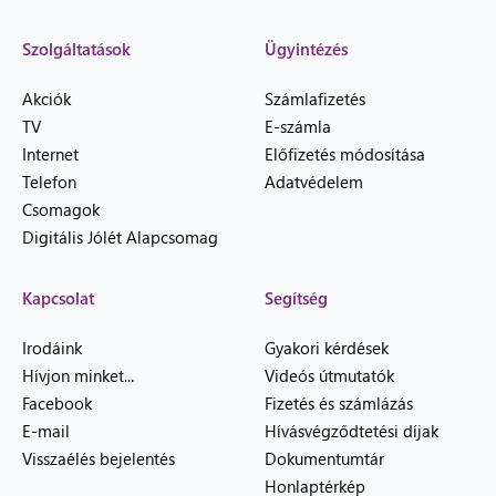
Szolgáltatások
Ügyintézés
Akciók
Számlafizetés
TV
E-számla
Internet
Előfizetés módosítása
Telefon
Adatvédelem
Csomagok
Digitális Jólét Alapcsomag
Kapcsolat
Segítség
Irodáink
Gyakori kérdések
Hívjon minket...
Videós útmutatók
Facebook
Fizetés és számlázás
E-mail
Hívásvégződtetési díjak
Visszaélés bejelentés
Dokumentumtár
Honlaptérkép