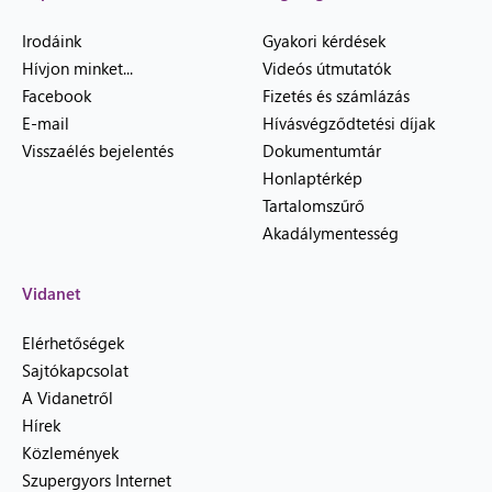
Irodáink
Gyakori kérdések
Hívjon minket...
Videós útmutatók
Facebook
Fizetés és számlázás
E-mail
Hívásvégződtetési díjak
Visszaélés bejelentés
Dokumentumtár
Honlaptérkép
Tartalomszűrő
Akadálymentesség
Vidanet
Elérhetőségek
Sajtókapcsolat
A Vidanetről
Hírek
Közlemények
Szupergyors Internet