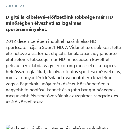
2013. 01. 23
Digitális kábelévé-előfizetőink többsége már HD
minőségben élvezheti az izgalmas
sporteseményeket.
2012 decemberében indult el hazánk első HD
sportcsatornája, a Sport1 HD. A Vidanet az elsők közt tette
elérhetővé a csatornát digitális kínálatában, így januártól
előfizetőink többsége már HD minőségben követheti
például a vízilabda vagy jégkorong meccseket, a napi és
heti összefoglalókat, de olyan fontos sporteseményeket is,
mint a magyar férfi kézilabda-válogatott vb küzdelmei
vagy a Bajnokok Ligája mérkőzései. Köszönhetően a
nagyobb felbontású képnek és a jobb hangminőségnek
még inkább élvezhetővé válnak az izgalmas rangadók és
az élő közvetítések.