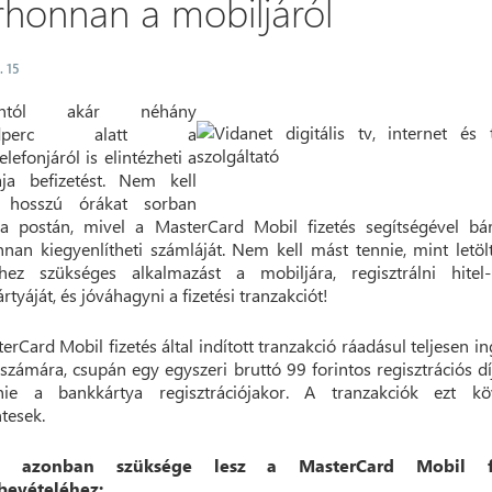
rhonnan a mobiljáról
. 15
antól akár néhány
odperc alatt a
elefonjáról is elintézheti a
ája befizetést. Nem kell
 hosszú órákat sorban
 a postán, mivel a MasterCard Mobil fizetés segítségével bá
nan kiegyenlítheti számláját. Nem kell mást tennie, mint letöl
éshez szükséges alkalmazást a mobiljára, regisztrálni hitel
rtyáját, és jóváhagyni a fizetési tranzakciót!
erCard Mobil fizetés által indított tranzakció ráadásul teljesen i
számára, csupán egy egyszeri bruttó 99 forintos regisztrációs díj
etnie a bankkártya regisztrációjakor. A tranzakciók ezt kö
tesek.
e azonban szüksége lesz a MasterCard Mobil fi
bevételéhez: