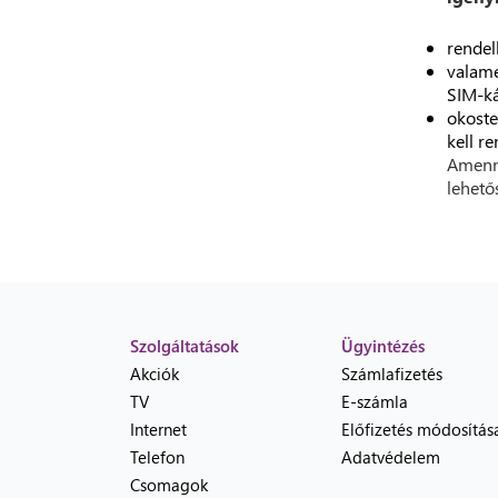
rendel
valame
SIM-ká
okoste
kell r
Amenn
lehető
Szolgáltatások
Ügyintézés
Akciók
Számlafizetés
TV
E-számla
Internet
Előfizetés módosítás
Telefon
Adatvédelem
Csomagok