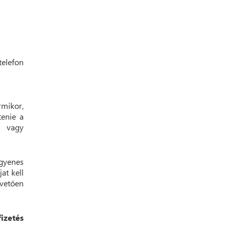
rmikor,
tenie a
- vagy
ngyenes
at kell
vetően
zetés