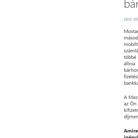
bá
2012. 05
Most
más
mobilt
száml
többé
állnia
bárhon
fizet
bankká
A Mast
az Ön 
kifiz
díjmen
Amir
igény