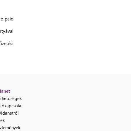
re-paid
rtyával
zetési
danet
érhetőségek
jtókapcsolat
Vidanetről
rek
zlemények