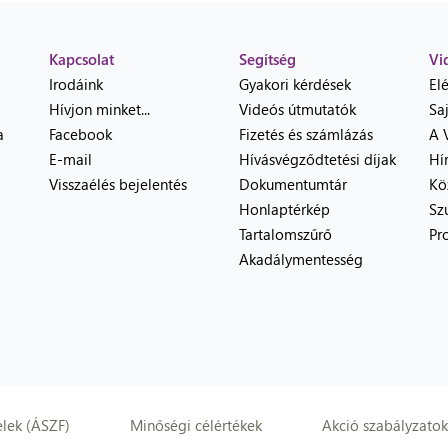
Kapcsolat
Segítség
Vi
Irodáink
Gyakori kérdések
El
Hívjon minket...
Videós útmutatók
Sa
a
Facebook
Fizetés és számlázás
A 
E-mail
Hívásvégződtetési díjak
Hí
Visszaélés bejelentés
Dokumentumtár
Kö
Honlaptérkép
Sz
Tartalomszűrő
Pr
Akadálymentesség
elek (ÁSZF)
Minőségi célértékek
Akció szabályzatok