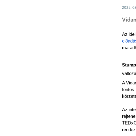
2025. 03
Vidan
előadá
maradh
Stumpf
változ
A Vidan
fontos
körzet
Az int
rejtene
TEDxGy
rendez