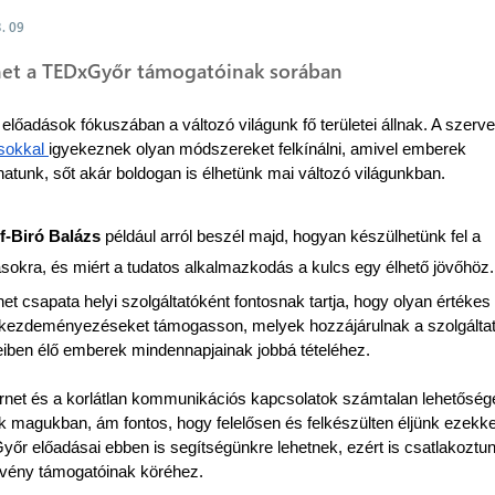
. 09
et a TEDxGyőr támogatóinak sorában
sokkal 
igyekeznek olyan módszereket felkínálni, amivel emberek 
atunk, sőt akár boldogan is élhetünk mai változó világunkban.
-Biró Balázs
 például arról beszél majd, hogyan készülhetünk fel a 
ásokra, és miért a tudatos alkalmazkodás a kulcs egy élhető jövőhöz.
et csapata helyi szolgáltatóként fontosnak tartja, hogy olyan értékes 
 kezdeményezéseket támogasson, melyek hozzájárulnak a szolgáltatá
eiben élő emberek mindennapjainak jobbá tételéhez. 
ernet és a korlátlan kommunikációs kapcsolatok számtalan lehetősége
k magukban, ám fontos, hogy felelősen és felkészülten éljünk ezekkel
őr előadásai ebben is segítségünkre lehetnek, ezért is csatlakoztun
vény támogatóinak köréhez.