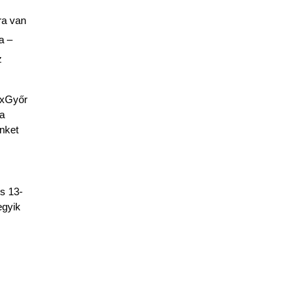
a van 
 – 
 
xGyőr 
a 
nket 
s 13-
gyik 