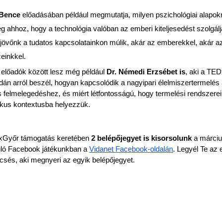
Bence 
előadásában például megmutatja, milyen pszichológiai alapokr
 ahhoz, hogy a technológia valóban az emberi kiteljesedést szolgálja
 jövőnk a tudatos kapcsolatainkon múlik, akár az emberekkel, akár az
einkkel.
i előadók között lesz még például
 Dr. Némedi Erzsébet is
, aki a TED
dán arról beszél, hogyan kapcsolódik a nagyipari élelmiszertermelés 
s felmelegedéshez, és miért létfontosságú, hogy termelési rendszerei
tikus kontextusba helyezzük. 
Győr támogatás keretében
 2 belépőjegyet is kisorsolunk 
a márciu
uló Facebook játékunkban a 
Vidanet Facebook-oldalán
. Legyél Te az e
csés, aki megnyeri az egyik belépőjegyet.