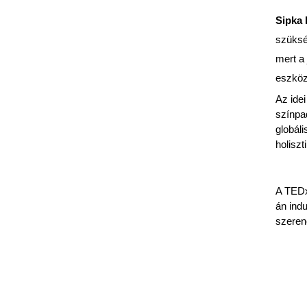
Sipka 
szükség
mert a
eszköz
Az ide
színpa
globáli
holisz
A TEDx
án ind
szeren