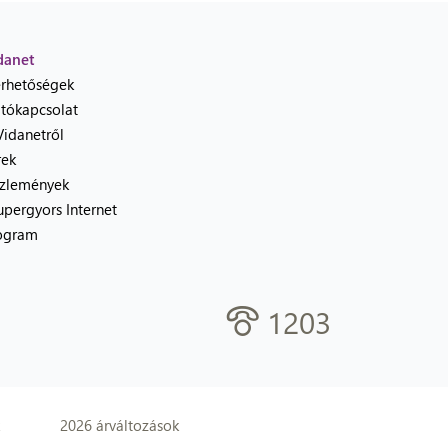
danet
érhetőségek
jtókapcsolat
Vidanetről
rek
zlemények
upergyors Internet
ogram
1203
2026 árváltozások