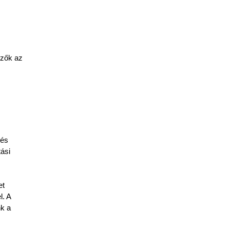
Az idei előadások fókuszában a változó világunk fő területei állnak. A szervezők az 
 
és 
si 
t 
. A 
k a 