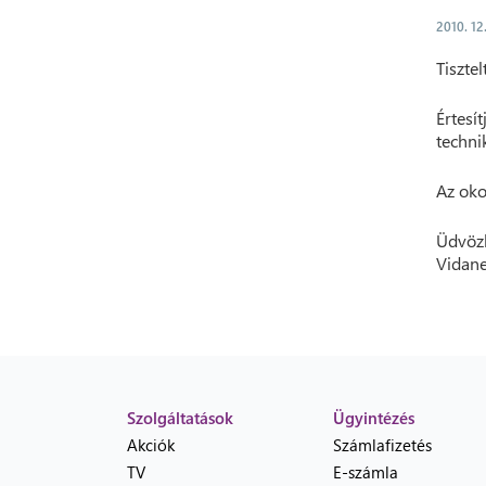
2010. 12
Tisztel
Értes
techni
Az oko
Üdvözl
Vidane
Szolgáltatások
Ügyintézés
Akciók
Számlafizetés
TV
E-számla