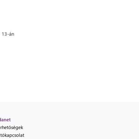
 13-án
danet
érhetőségek
jtókapcsolat