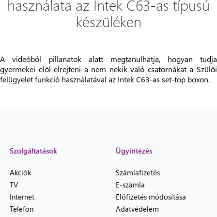
használata az Intek C63-as típusú
készüléken
A videóból pillanatok alatt megtanulhatja, hogyan tudja
gyermekei elől elrejteni a nem nekik való csatornákat a Szülői
felügyelet funkció használatával az Intek C63-as set-top boxon.
Szolgáltatások
Ügyintézés
Akciók
Számlafizetés
TV
E-számla
Internet
Előfizetés módosítása
Telefon
Adatvédelem