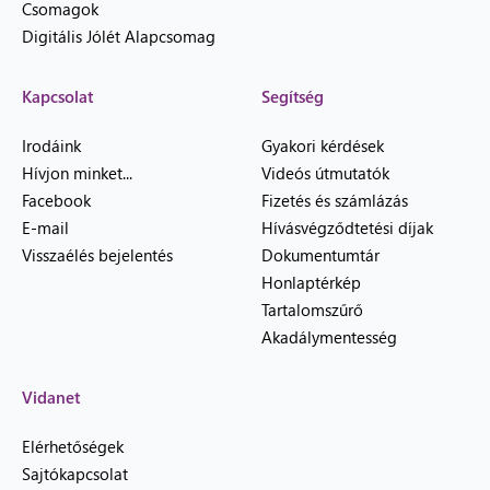
Csomagok
Digitális Jólét Alapcsomag
Kapcsolat
Segítség
Irodáink
Gyakori kérdések
Hívjon minket...
Videós útmutatók
Facebook
Fizetés és számlázás
E-mail
Hívásvégződtetési díjak
Visszaélés bejelentés
Dokumentumtár
Honlaptérkép
Tartalomszűrő
Akadálymentesség
Vidanet
Elérhetőségek
Sajtókapcsolat