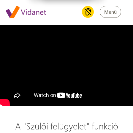
Menü
A "Szülői felügyelet" funkció 
A "Szülői felügyelet" funkció