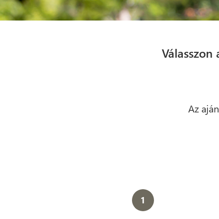
Válasszon 
Az aján
1