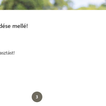
dése mellé!
asztást!
3