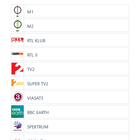
M1
M2
RTL KLUB
RTL II
TV2
SUPER TV2
VIASAT3
BBC EARTH
SPEKTRUM