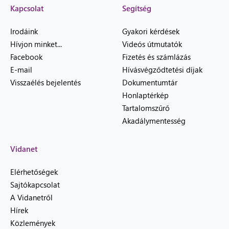
Kapcsolat
Segítség
Irodáink
Gyakori kérdések
Hívjon minket...
Videós útmutatók
Facebook
Fizetés és számlázás
E-mail
Hívásvégződtetési díjak
Visszaélés bejelentés
Dokumentumtár
Honlaptérkép
Tartalomszűrő
Akadálymentesség
Vidanet
Elérhetőségek
Sajtókapcsolat
A Vidanetről
Hírek
Közlemények